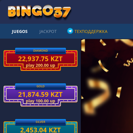
JUEGOS
JACKPOT
ТЕХПОДДЕРЖКА
DIAMOND
22,937.75 KZT
play 200.00 up
GOLD
21,874.59 KZT
play 100.00 up
SILVER
2,453.04 KZT